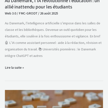
Au Danemark, l’IA révolutionne l’éducation : un
les
allié inattendu pour les étudiants
étudiants
Web 3.0
/
FMC-GRODT
/
26 août 2025
Au Danemark, l’intelligence artificielle s’impose dans les salles de
classe et les bibliothèques. Devenue un outil quotidien pour les
étudiants, elle soulève à la fois enthousiasme et vigilance. En bref
🤖 L’IA comme assistant personnel : aide à la rédaction, révision et
organisation du travail. 📚 Universités pionnières : le Danemark
intègre ChatGPT et autres
Lire la suite »
Pourquoi
Deepseek
séduit