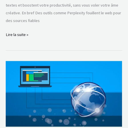
textes et boostent votre productivité, sans vous voler votre âme
créative. En bref Des outils comme Perplexity fouillent le web pour
des sources fiables
Lire la suite »
OpenAI
défie
Google
avec
son
ChatGPT
Atlas,
un
navigateur