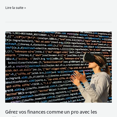
Lire la suite »
Gérez
vos
finances
comme
un
pro
avec
les
meilleures
IA
Gérez vos finances comme un pro avec les