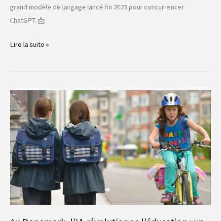
grand modèle de langage lancé fin 2023 pour concurrencer
ChatGPT. 📩
Lire la suite »
Au
Danemark,
l’IA
révolutionne
l’éducation
:
un
allié
inattendu
pour