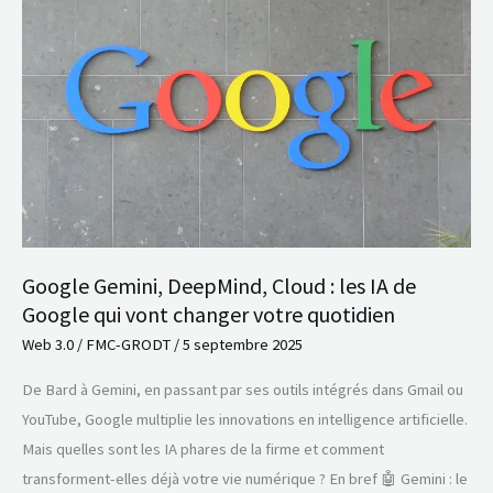
DeepMind,
Cloud
:
les
IA
de
Google
qui
vont
Google Gemini, DeepMind, Cloud : les IA de
changer
Google qui vont changer votre quotidien
votre
Web 3.0
/
FMC-GRODT
/
5 septembre 2025
quotidien
De Bard à Gemini, en passant par ses outils intégrés dans Gmail ou
YouTube, Google multiplie les innovations en intelligence artificielle.
Mais quelles sont les IA phares de la firme et comment
transforment-elles déjà votre vie numérique ? En bref 🤖 Gemini : le