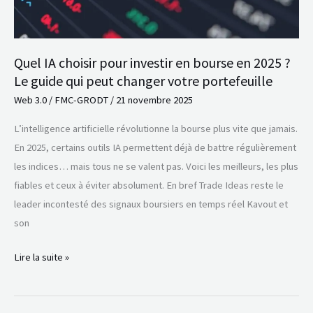
en
2025
?
Quel IA choisir pour investir en bourse en 2025 ?
Le
Le guide qui peut changer votre portefeuille
guide
qui
Web 3.0
/
FMC-GRODT
/
21 novembre 2025
peut
L’intelligence artificielle révolutionne la bourse plus vite que jamais.
changer
En 2025, certains outils IA permettent déjà de battre régulièrement
votre
les indices… mais tous ne se valent pas. Voici les meilleurs, les plus
portefeuille
fiables et ceux à éviter absolument. En bref Trade Ideas reste le
leader incontesté des signaux boursiers en temps réel Kavout et
son
Lire la suite »