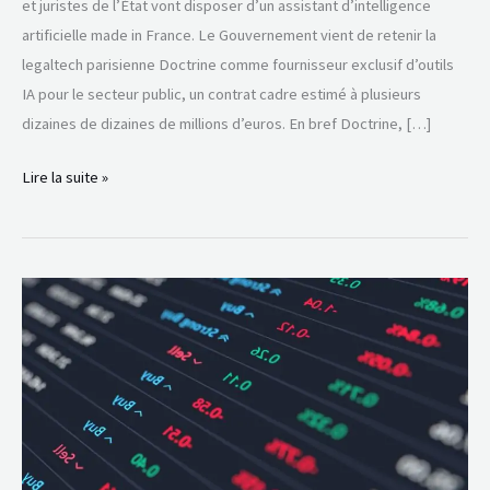
et juristes de l’État vont disposer d’un assistant d’intelligence
artificielle made in France. Le Gouvernement vient de retenir la
legaltech parisienne Doctrine comme fournisseur exclusif d’outils
IA pour le secteur public, un contrat cadre estimé à plusieurs
dizaines de dizaines de millions d’euros. En bref Doctrine, […]
Lire la suite »
Quel
IA
choisir
pour
investir
en
bourse