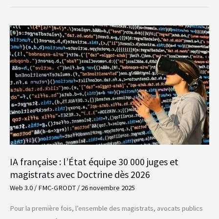
IA
française
:
l’État
équipe
30
000
juges
et
magistrats
IA française : l’État équipe 30 000 juges et
avec
magistrats avec Doctrine dès 2026
Doctrine
Web 3.0
/
FMC-GRODT
/
26 novembre 2025
dès
2026
Pour la première fois, l’ensemble des magistrats, avocats publics