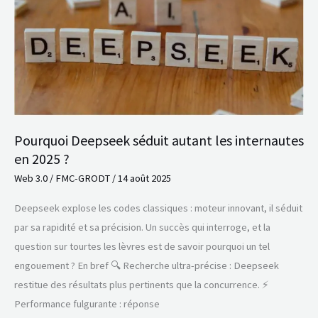
autant
les
internautes
en
2025
?
Pourquoi Deepseek séduit autant les internautes
en 2025 ?
Web 3.0
/
FMC-GRODT
/
14 août 2025
Deepseek explose les codes classiques : moteur innovant, il séduit
par sa rapidité et sa précision. Un succès qui interroge, et la
question sur tourtes les lèvres est de savoir pourquoi un tel
engouement ? En bref 🔍 Recherche ultra-précise : Deepseek
restitue des résultats plus pertinents que la concurrence. ⚡
Performance fulgurante : réponse