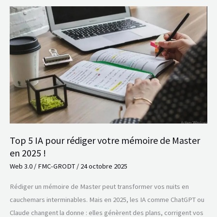
Top
5
IA
pour
rédiger
votre
mémoire
de
Master
en
Top 5 IA pour rédiger votre mémoire de Master
2025
en 2025 !
!
Web 3.0
/
FMC-GRODT
/
24 octobre 2025
Rédiger un mémoire de Master peut transformer vos nuits en
cauchemars interminables. Mais en 2025, les IA comme ChatGPT ou
Claude changent la donne : elles génèrent des plans, corrigent vos