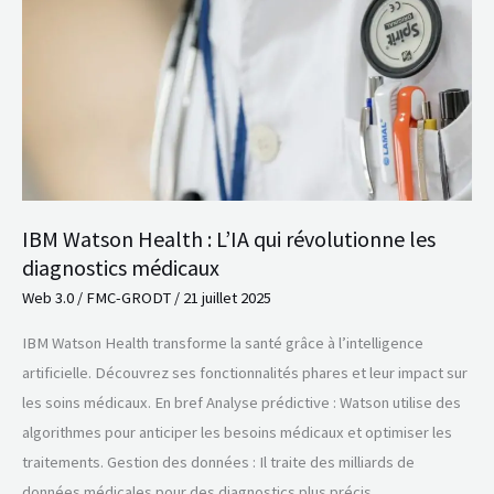
:
L’IA
qui
révolutionne
les
diagnostics
médicaux
IBM Watson Health : L’IA qui révolutionne les
diagnostics médicaux
Web 3.0
/
FMC-GRODT
/
21 juillet 2025
IBM Watson Health transforme la santé grâce à l’intelligence
artificielle. Découvrez ses fonctionnalités phares et leur impact sur
les soins médicaux. En bref Analyse prédictive : Watson utilise des
algorithmes pour anticiper les besoins médicaux et optimiser les
traitements. Gestion des données : Il traite des milliards de
données médicales pour des diagnostics plus précis.